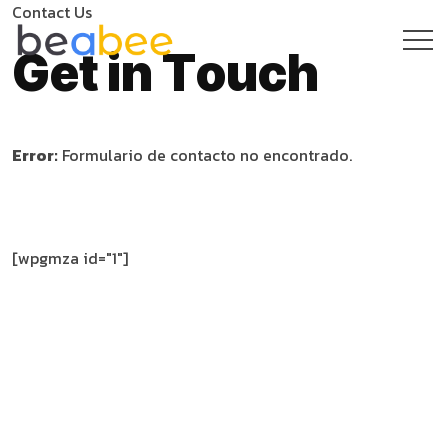
C
o
n
t
a
c
t
U
s
G
e
t
i
n
T
o
u
c
h
Error:
Formulario de contacto no encontrado.
[wpgmza id="1"]