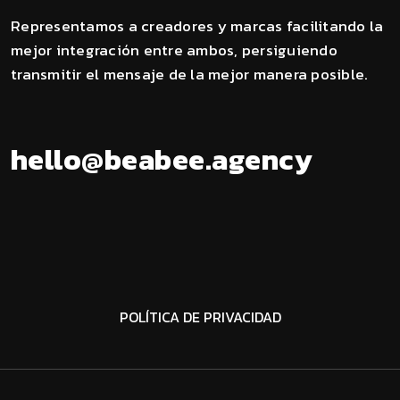
Representamos a creadores y marcas facilitando la
mejor integración entre ambos, persiguiendo
transmitir el mensaje de la mejor manera posible.
h
e
l
l
o
@
b
e
a
b
e
e
.
a
g
e
n
c
y
POLÍTICA DE PRIVACIDAD